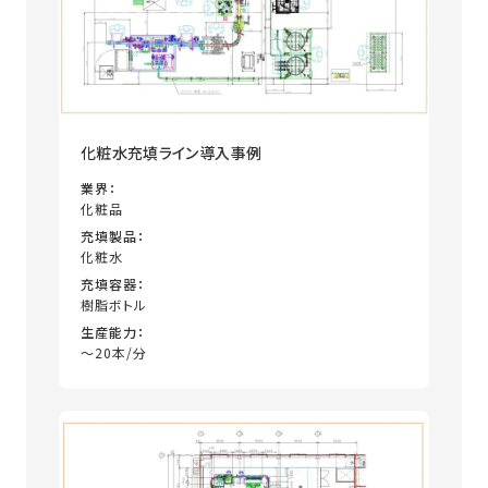
化粧水充填ライン導入事例
業界：
化粧品
充填製品：
化粧水
充填容器：
樹脂ボトル
生産能力：
～20本/分