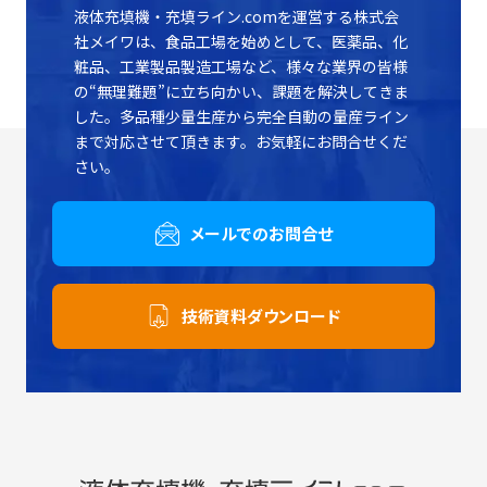
液体充填機・充填ライン.comを運営する株式会
社メイワは、食品工場を始めとして、医薬品、化
粧品、工業製品製造工場など、様々な業界の皆様
の“無理難題”に立ち向かい、課題を解決してきま
した。多品種少量生産から完全自動の量産ライン
まで対応させて頂きます。お気軽にお問合せくだ
さい。
メールでのお問合せ
技術資料ダウンロード