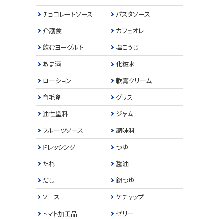
チョコレートソース
パスタソース
介護食
カフェオレ
飲むヨーグルト
塩こうじ
あま酒
化粧水
ローション
軟膏クリーム
育毛剤
グリス
油性塗料
ジャム
フルーツソース
調味料
ドレッシング
つゆ
たれ
醤油
だし
鍋つゆ
ソース
ケチャップ
トマト加工品
ゼリー