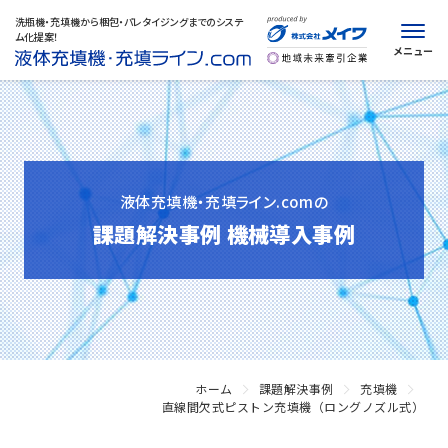
洗瓶機・充填機から梱包・パレタイジングまでの
システ
ム化提案！
メニュー
選ばれる理由
私たちが提供するサービス
液体充填機・充填ライン.comの
製品情報
課題解決事例 機械導入事例
課題解決事例
機械選定ナビ
技術情報・技術コラム
ホーム
課題解決事例
充填機
直線間欠式ピストン充填機（ロングノズル式）
動画ライブラリー